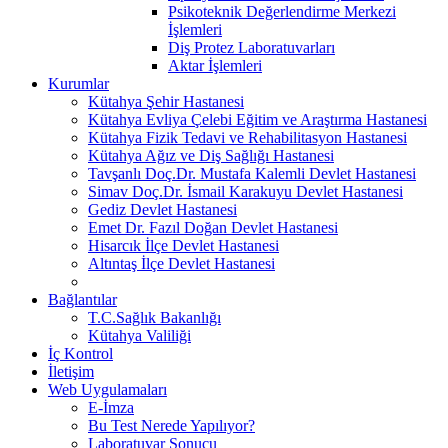
Psikoteknik Değerlendirme Merkezi
İşlemleri
Diş Protez Laboratuvarları
Aktar İşlemleri
Kurumlar
Kütahya Şehir Hastanesi
Kütahya Evliya Çelebi Eğitim ve Araştırma Hastanesi
Kütahya Fizik Tedavi ve Rehabilitasyon Hastanesi
Kütahya Ağız ve Diş Sağlığı Hastanesi
Tavşanlı Doç.Dr. Mustafa Kalemli Devlet Hastanesi
Simav Doç.Dr. İsmail Karakuyu Devlet Hastanesi
Gediz Devlet Hastanesi
Emet Dr. Fazıl Doğan Devlet Hastanesi
Hisarcık İlçe Devlet Hastanesi
Altıntaş İlçe Devlet Hastanesi
Bağlantılar
T.C.Sağlık Bakanlığı
Kütahya Valiliği
İç Kontrol
İletişim
Web Uygulamaları
E-İmza
Bu Test Nerede Yapılıyor?
Laboratuvar Sonucu