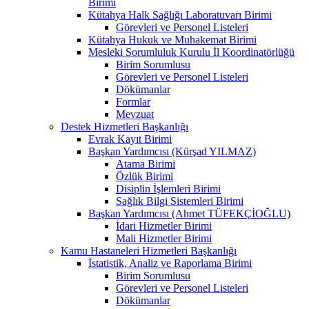
Birimi
Kütahya Halk Sağlığı Laboratuvarı Birimi
Görevleri ve Personel Listeleri
Kütahya Hukuk ve Muhakemat Birimi
Mesleki Sorumluluk Kurulu İl Koordinatörlüğü
Birim Sorumlusu
Görevleri ve Personel Listeleri
Dökümanlar
Formlar
Mevzuat
Destek Hizmetleri Başkanlığı
Evrak Kayıt Birimi
Başkan Yardımcısı (Kürşad YILMAZ)
Atama Birimi
Özlük Birimi
Disiplin İşlemleri Birimi
Sağlık Bilgi Sistemleri Birimi
Başkan Yardımcısı (Ahmet TÜFEKÇİOĞLU)
İdari Hizmetler Birimi
Mali Hizmetler Birimi
Kamu Hastaneleri Hizmetleri Başkanlığı
İstatistik, Analiz ve Raporlama Birimi
Birim Sorumlusu
Görevleri ve Personel Listeleri
Dökümanlar